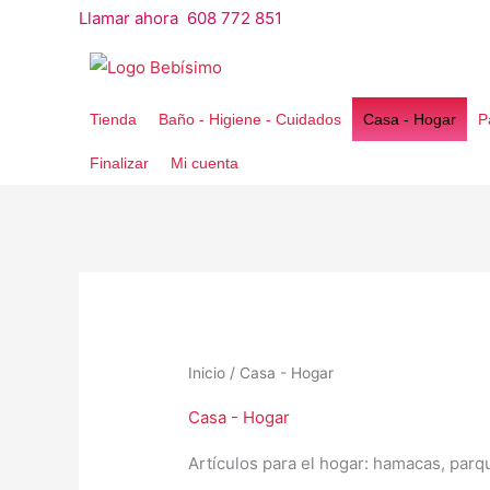
Ir
Llamar ahora 608 772 851
al
contenido
Tienda
Baño - Higiene - Cuidados
Casa - Hogar
P
Finalizar
Mi cuenta
Inicio
/ Casa - Hogar
Casa - Hogar
Artículos para el hogar: hamacas, parq