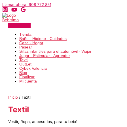
Ir
Llamar ahora 608 772 851
al
contenido
Tienda
Baño - Higiene - Cuidados
Casa - Hogar
Pasear
Sillas infantiles para el automóvil - Viajar
Jugar - Estimular - Aprender
Textil
OutLet
Cybex Valencia
Blog
Finalizar
Mi cuenta
Inicio
/ Textil
Textil
Vestir, Ropa, accesorios, para tu bebé