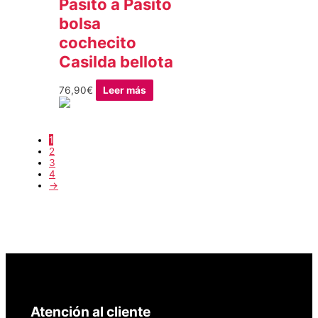
Pasito a Pasito
bolsa
cochecito
Casilda bellota
76,90
€
Leer más
1
2
3
4
→
Atención al cliente