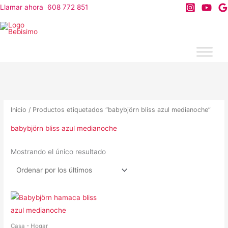
Ir
Llamar ahora 608 772 851
al
contenido
Inicio
/ Productos etiquetados “babybjörn bliss azul medianoche”
babybjörn bliss azul medianoche
Mostrando el único resultado
Casa - Hogar