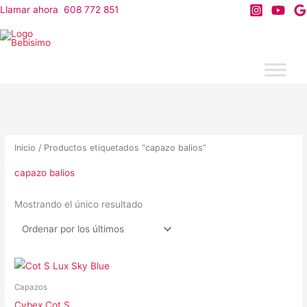
Ir
Llamar ahora 608 772 851
al
contenido
Inicio
/ Productos etiquetados “capazo balios”
capazo balios
Mostrando el único resultado
Capazos
Cybex Cot S