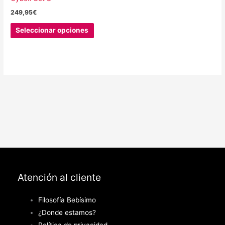
249,95
€
Este
Seleccionar opciones
producto
tiene
múltiples
variantes.
Las
opciones
se
pueden
elegir
en
la
Atención al cliente
página
de
Filosofía Bebísimo
producto
¿Donde estamos?
Política de privacidad