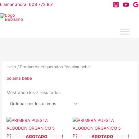
Ir
Llamar ahora 608 772 851
al
contenido
Inicio
/ Productos etiquetados “polaina bebe”
polaina bebe
Ordenado
Mostrando los 7 resultados
por
los
últimos
AGOTADO
AGOTADO