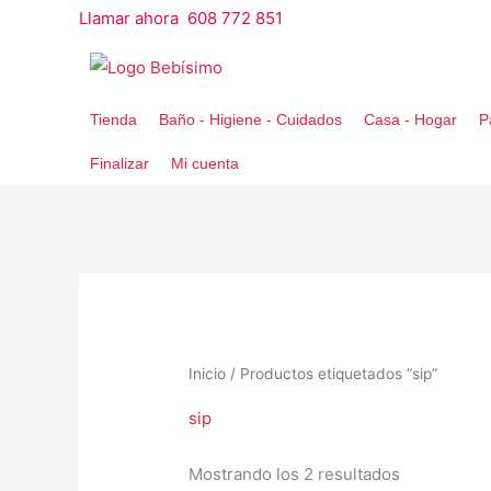
Ir
Llamar ahora 608 772 851
al
contenido
Tienda
Baño - Higiene - Cuidados
Casa - Hogar
P
Finalizar
Mi cuenta
Inicio
/ Productos etiquetados “sip”
sip
Ordenado
Mostrando los 2 resultados
por