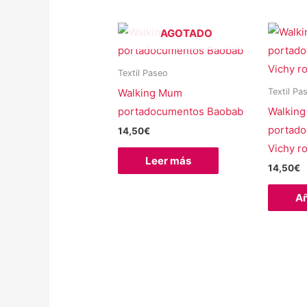
los
últimos
AGOTADO
Textil Paseo
Walking Mum
Textil Pa
portadocumentos Baobab
Walkin
portado
14,50
€
Vichy r
Leer más
14,50
€
Añ