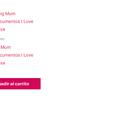
seo
g Mum
cumentos I Love
osa
adir al carrito