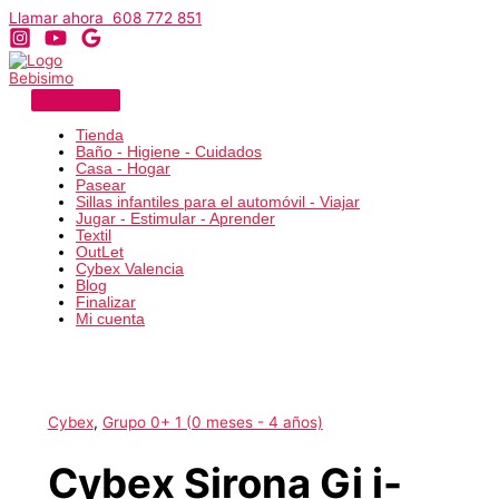
Ir
Llamar ahora 608 772 851
al
contenido
Tienda
Baño - Higiene - Cuidados
Casa - Hogar
Pasear
Sillas infantiles para el automóvil - Viajar
Jugar - Estimular - Aprender
Textil
OutLet
Cybex Valencia
Blog
Finalizar
Mi cuenta
Cybex
,
Grupo 0+ 1 (0 meses - 4 años)
Cybex Sirona Gi i-