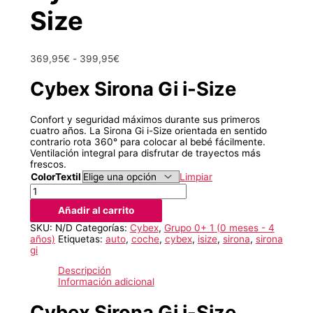
Size
Rango
369,95
€
-
399,95
€
de
precios:
Cybex Sirona Gi i-Size
desde
369,95€
hasta
Confort y seguridad máximos durante sus primeros
399,95€
cuatro años. La Sirona Gi i-Size orientada en sentido
contrario rota 360° para colocar al bebé fácilmente.
Ventilación integral para disfrutar de trayectos más
frescos.
ColorTextil
Limpiar
Cybex
Sirona
Añadir al carrito
Gi
i-
SKU:
N/D
Categorías:
Cybex
,
Grupo 0+ 1 (0 meses - 4
Size
años)
Etiquetas:
auto
,
coche
,
cybex
,
isize
,
sirona
,
sirona
cantidad
gi
Descripción
Información adicional
Cybex Sirona Gi i-Size